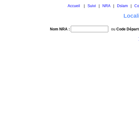
Accueil
|
Suivi
|
NRA
|
Dslam
|
Co
Local
Nom NRA :
ou
Code Départ