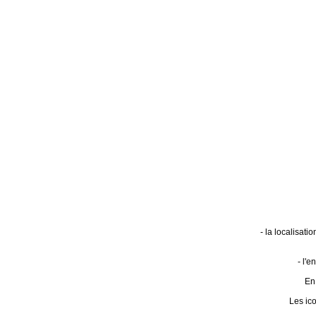
- la localisat
- l'
En 
Les ic