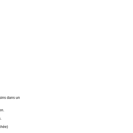
sins dans un
en.
.
chée)