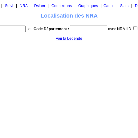
|
Suivi
|
NRA
|
Dslam
|
Connexions
|
Graphiques
|
Carto
|
Stats
|
D
Localisation des NRA
ou
Code Département :
avec NRA HD
Voir la Légende