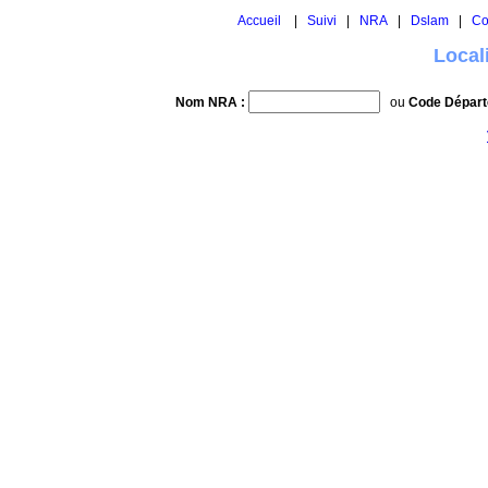
Accueil
|
Suivi
|
NRA
|
Dslam
|
Co
Local
Nom NRA :
ou
Code Départ