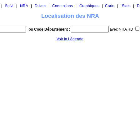
|
Suivi
|
NRA
|
Dslam
|
Connexions
|
Graphiques
|
Carto
|
Stats
|
D
Localisation des NRA
ou
Code Département :
avec NRA HD
Voir la Légende