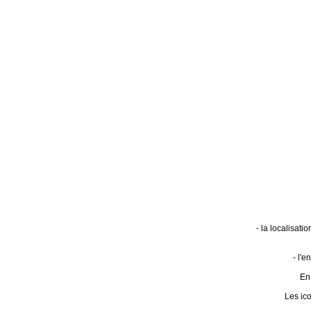
- la localisat
- l'
En 
Les ic