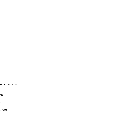
sins dans un
en.
.
chée)