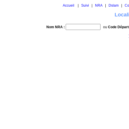
Accueil
|
Suivi
|
NRA
|
Dslam
|
Co
Local
Nom NRA :
ou
Code Départ