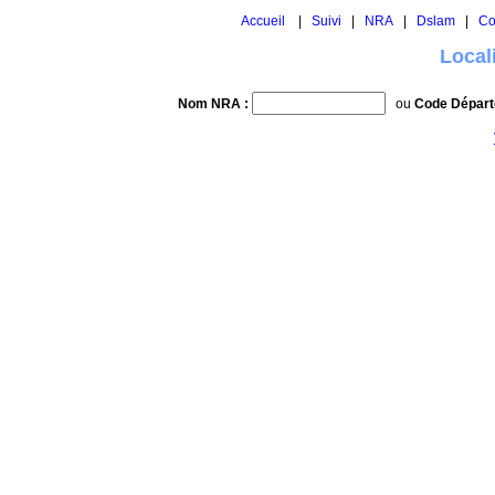
Accueil
|
Suivi
|
NRA
|
Dslam
|
Co
Local
Nom NRA :
ou
Code Départ