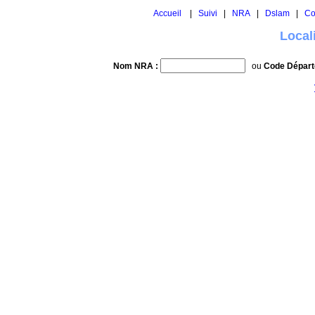
Accueil
|
Suivi
|
NRA
|
Dslam
|
Co
Local
Nom NRA :
ou
Code Départ