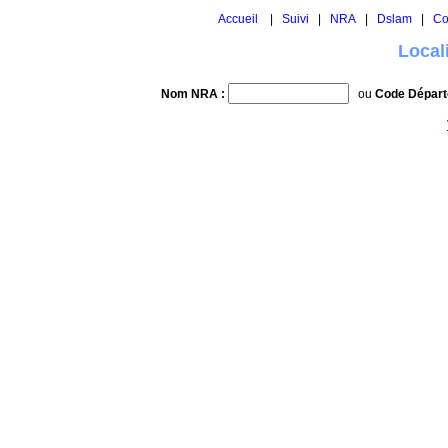
Accueil
|
Suivi
|
NRA
|
Dslam
|
Co
Local
Nom NRA :
ou
Code Départ