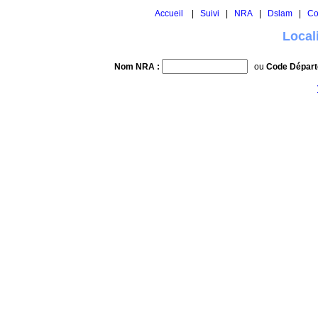
Accueil
|
Suivi
|
NRA
|
Dslam
|
Co
Local
Nom NRA :
ou
Code Départ