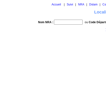
Accueil
|
Suivi
|
NRA
|
Dslam
|
Co
Local
Nom NRA :
ou
Code Départ