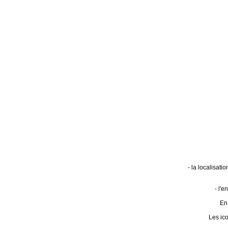
- la localisat
- l'
En 
Les ic