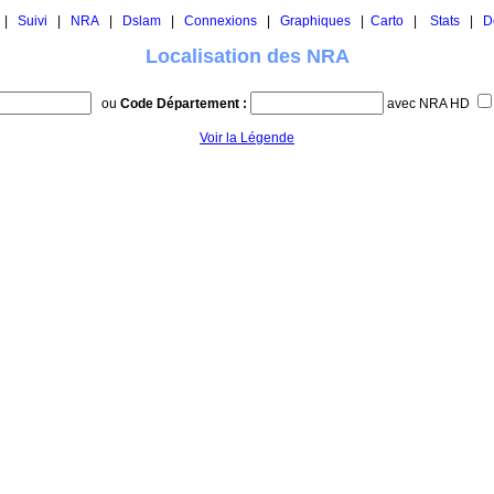
|
Suivi
|
NRA
|
Dslam
|
Connexions
|
Graphiques
|
Carto
|
Stats
|
D
Localisation des NRA
ou
Code Département :
avec NRA HD
Voir la Légende