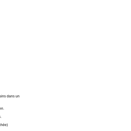
sins dans un
en.
.
chée)