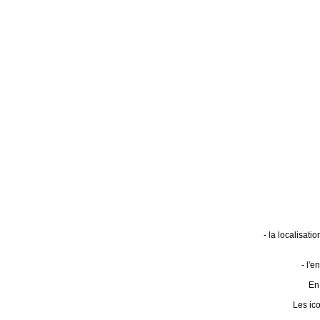
- la localisat
- l'
En 
Les ic