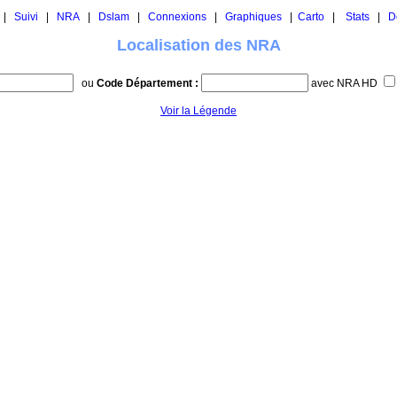
|
Suivi
|
NRA
|
Dslam
|
Connexions
|
Graphiques
|
Carto
|
Stats
|
D
Localisation des NRA
ou
Code Département :
avec NRA HD
Voir la Légende