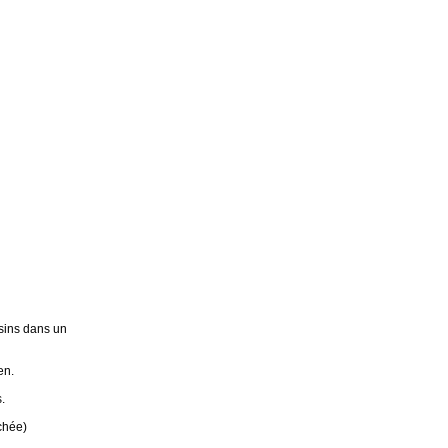
sins dans un
en.
.
chée)