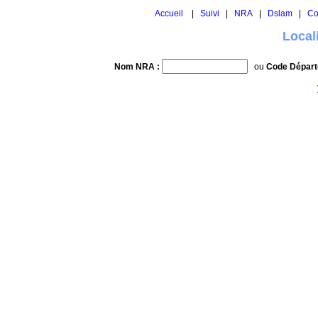
Accueil
|
Suivi
|
NRA
|
Dslam
|
Co
Local
Nom NRA :
ou
Code Départ