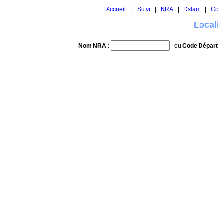
Accueil
|
Suivi
|
NRA
|
Dslam
|
Co
Local
Nom NRA :
ou
Code Départ