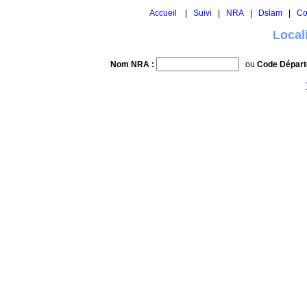
Accueil
|
Suivi
|
NRA
|
Dslam
|
Co
Local
Nom NRA :
ou
Code Départ