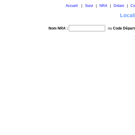
Accueil
|
Suivi
|
NRA
|
Dslam
|
Co
Local
Nom NRA :
ou
Code Départ