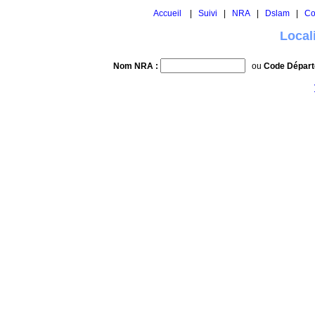
Accueil
|
Suivi
|
NRA
|
Dslam
|
Co
Local
Nom NRA :
ou
Code Départ