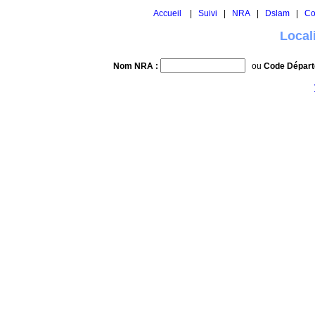
Accueil
|
Suivi
|
NRA
|
Dslam
|
Co
Local
Nom NRA :
ou
Code Départ