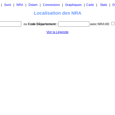
|
Suivi
|
NRA
|
Dslam
|
Connexions
|
Graphiques
|
Carto
|
Stats
|
D
Localisation des NRA
ou
Code Département :
avec NRA HD
Voir la Légende