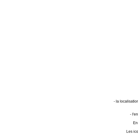
- la localisat
- l'
En 
Les ic