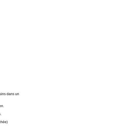
sins dans un
en.
.
chée)