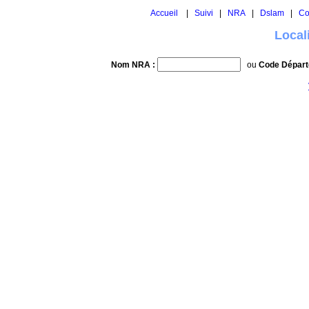
Accueil
|
Suivi
|
NRA
|
Dslam
|
Co
Local
Nom NRA :
ou
Code Départ