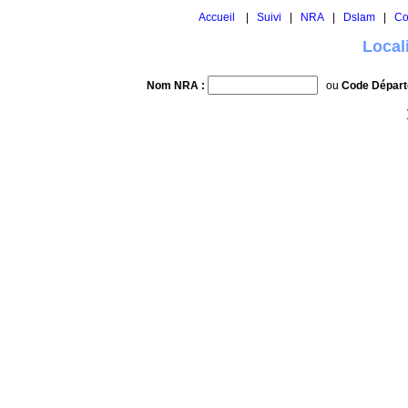
Accueil
|
Suivi
|
NRA
|
Dslam
|
Co
Local
Nom NRA :
ou
Code Départ