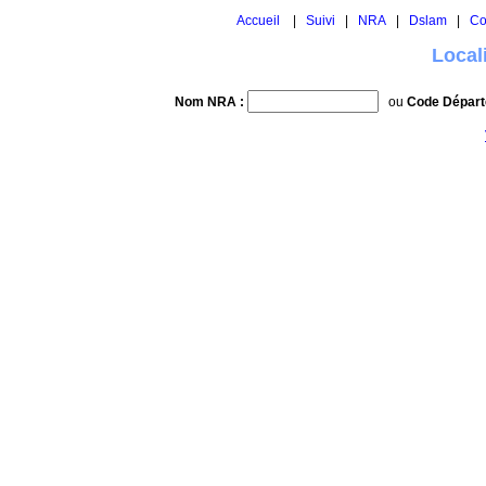
Accueil
|
Suivi
|
NRA
|
Dslam
|
Co
Local
Nom NRA :
ou
Code Départ