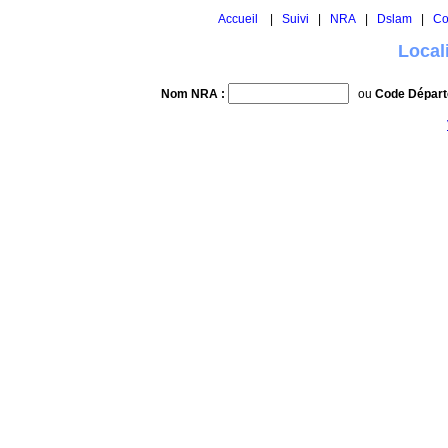
Accueil
|
Suivi
|
NRA
|
Dslam
|
Co
Local
Nom NRA :
ou
Code Départ