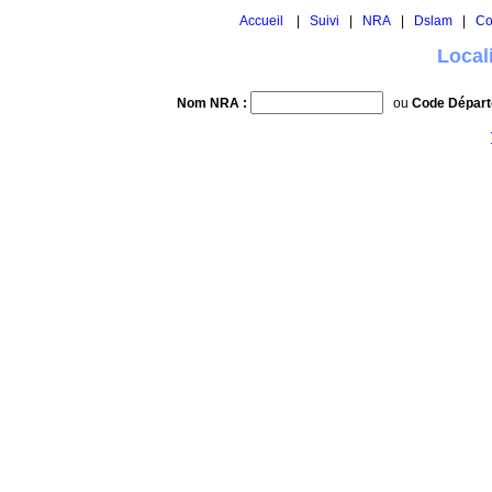
Accueil
|
Suivi
|
NRA
|
Dslam
|
Co
Local
Nom NRA :
ou
Code Départ