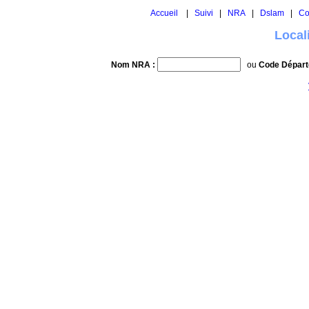
Accueil
|
Suivi
|
NRA
|
Dslam
|
Co
Local
Nom NRA :
ou
Code Départ