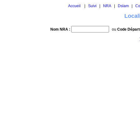
Accueil
|
Suivi
|
NRA
|
Dslam
|
Co
Local
Nom NRA :
ou
Code Départ