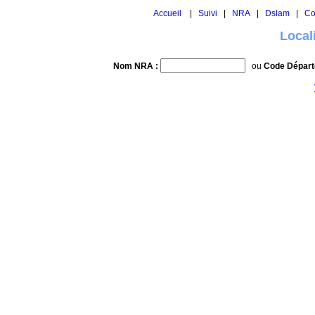
Accueil
|
Suivi
|
NRA
|
Dslam
|
Co
Local
Nom NRA :
ou
Code Départ