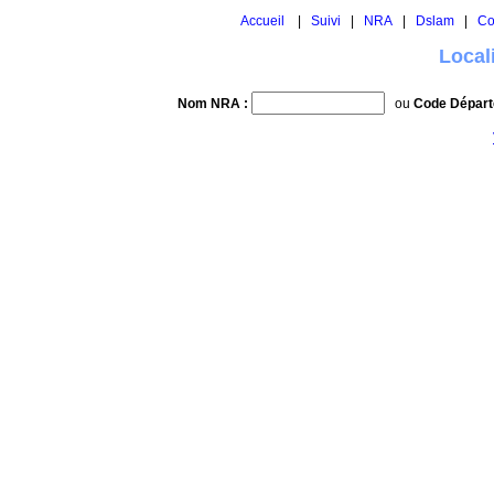
Accueil
|
Suivi
|
NRA
|
Dslam
|
Co
Local
Nom NRA :
ou
Code Départ