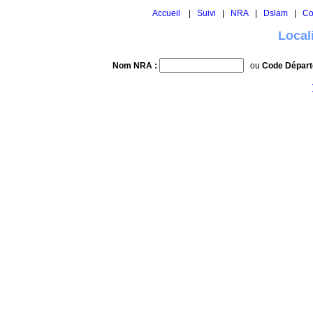
Accueil
|
Suivi
|
NRA
|
Dslam
|
Co
Local
Nom NRA :
ou
Code Départ