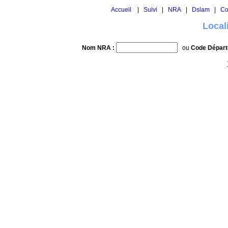
Accueil
|
Suivi
|
NRA
|
Dslam
|
Co
Local
Nom NRA :
ou
Code Départ