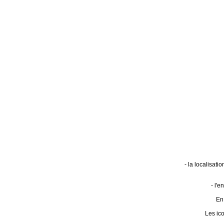
- la localisat
- l'
En 
Les ic