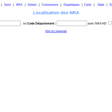
|
Suivi
|
NRA
|
Dslam
|
Connexions
|
Graphiques
|
Carto
|
Stats
|
D
Localisation des NRA
ou
Code Département :
avec NRA HD
Voir la Légende