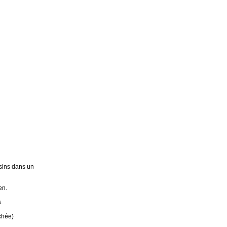
sins dans un
en.
.
chée)