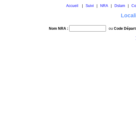
Accueil
|
Suivi
|
NRA
|
Dslam
|
Co
Local
Nom NRA :
ou
Code Départ