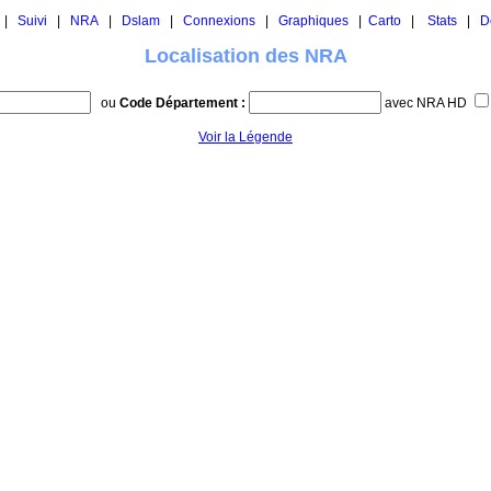
|
Suivi
|
NRA
|
Dslam
|
Connexions
|
Graphiques
|
Carto
|
Stats
|
D
Localisation des NRA
ou
Code Département :
avec NRA HD
Voir la Légende