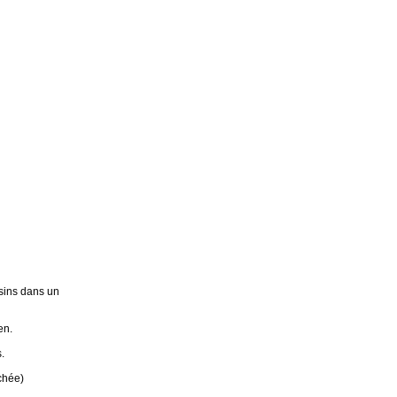
sins dans un
en.
.
chée)