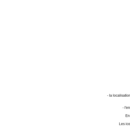
- la localisat
- l'
En 
Les ic