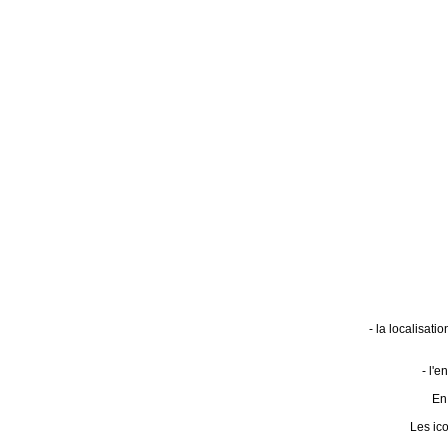
- la localisat
- l'
En 
Les ic