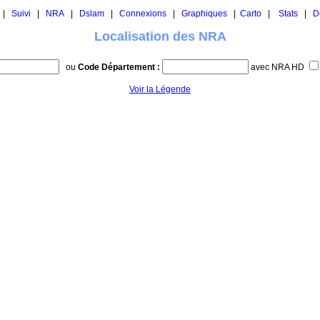
|
Suivi
|
NRA
|
Dslam
|
Connexions
|
Graphiques
|
Carto
|
Stats
|
D
Localisation des NRA
ou
Code Département :
avec NRA HD
Voir la Légende