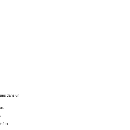
sins dans un
en.
.
chée)