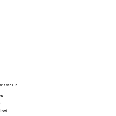
sins dans un
en.
.
chée)