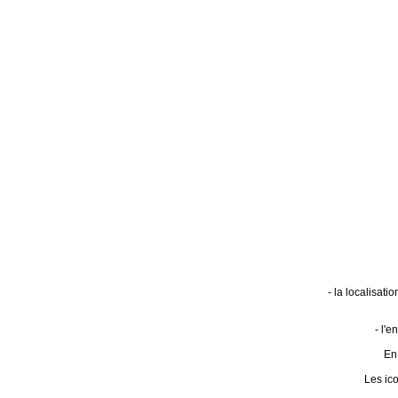
- la localisat
- l'
En 
Les ic