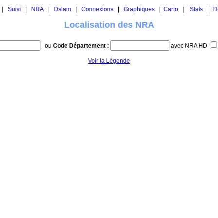
|
Suivi
|
NRA
|
Dslam
|
Connexions
|
Graphiques
|
Carto
|
Stats
|
D
Localisation des NRA
ou
Code Département :
avec NRA HD
Voir la Légende