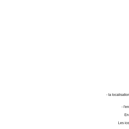
- la localisat
- l'
En 
Les ic