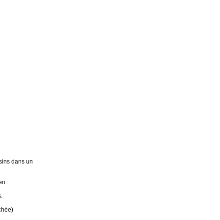
sins dans un
en.
.
chée)