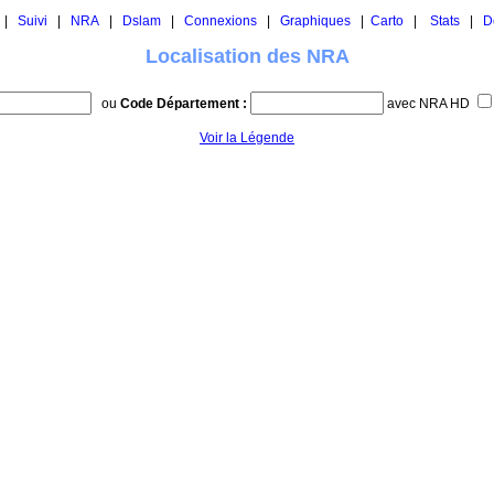
|
Suivi
|
NRA
|
Dslam
|
Connexions
|
Graphiques
|
Carto
|
Stats
|
D
Localisation des NRA
ou
Code Département :
avec NRA HD
Voir la Légende