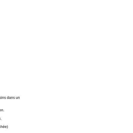
sins dans un
en.
.
chée)