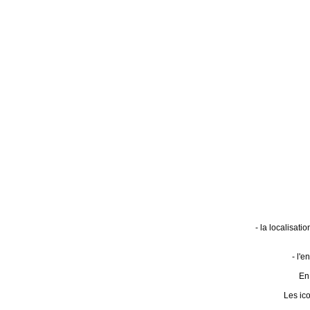
- la localisat
- l'
En 
Les ic