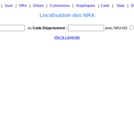
|
Suivi
|
NRA
|
Dslam
|
Connexions
|
Graphiques
|
Carto
|
Stats
|
D
Localisation des NRA
ou
Code Département :
avec NRA HD
Voir la Légende