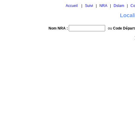
Accueil
|
Suivi
|
NRA
|
Dslam
|
Co
Local
Nom NRA :
ou
Code Départ