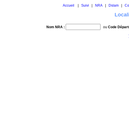
Accueil
|
Suivi
|
NRA
|
Dslam
|
Co
Local
Nom NRA :
ou
Code Départ