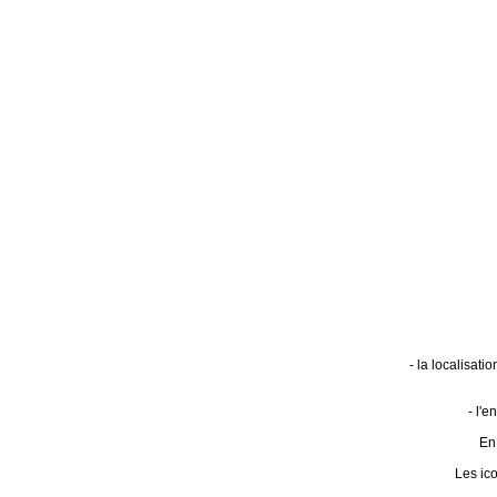
- la localisat
- l'
En 
Les ic