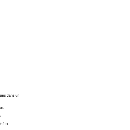
sins dans un
en.
.
chée)