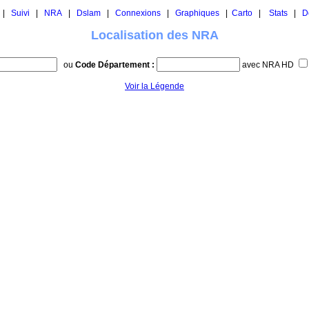
|
Suivi
|
NRA
|
Dslam
|
Connexions
|
Graphiques
|
Carto
|
Stats
|
D
Localisation des NRA
ou
Code Département :
avec NRA HD
Voir la Légende