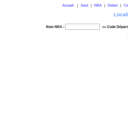
Accueil
|
Suivi
|
NRA
|
Dslam
|
Co
Local
Nom NRA :
ou
Code Départ