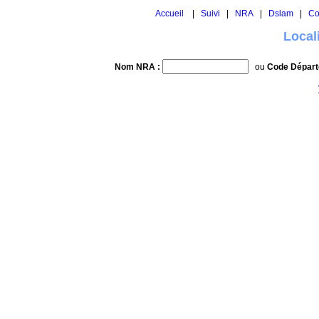
Accueil
|
Suivi
|
NRA
|
Dslam
|
Co
Local
Nom NRA :
ou
Code Départ