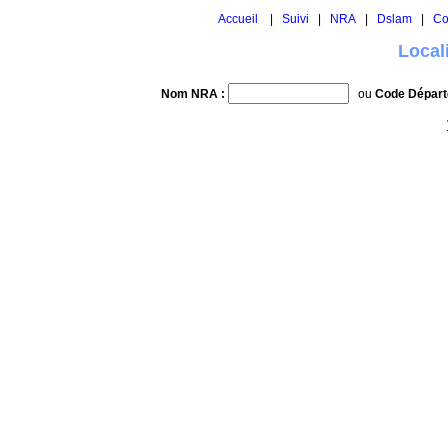
Accueil
|
Suivi
|
NRA
|
Dslam
|
Co
Local
Nom NRA :
ou
Code Départ