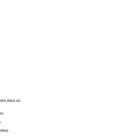
sins dans un
en.
.
chée)