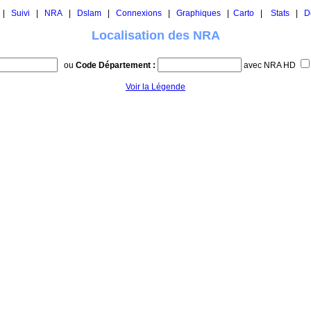
|
Suivi
|
NRA
|
Dslam
|
Connexions
|
Graphiques
|
Carto
|
Stats
|
D
Localisation des NRA
ou
Code Département :
avec NRA HD
Voir la Légende