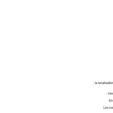
- la localisat
- l'
En 
Les ic