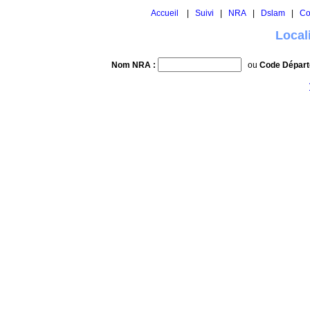
Accueil
|
Suivi
|
NRA
|
Dslam
|
Co
Local
Nom NRA :
ou
Code Départ