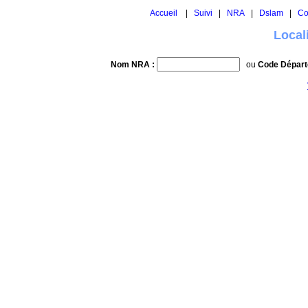
Accueil
|
Suivi
|
NRA
|
Dslam
|
Co
Local
Nom NRA :
ou
Code Départ