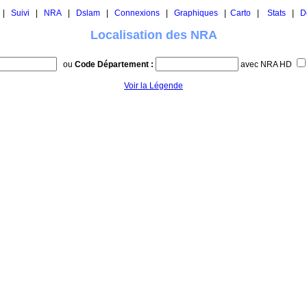
|
Suivi
|
NRA
|
Dslam
|
Connexions
|
Graphiques
|
Carto
|
Stats
|
D
Localisation des NRA
ou
Code Département :
avec NRA HD
Voir la Légende