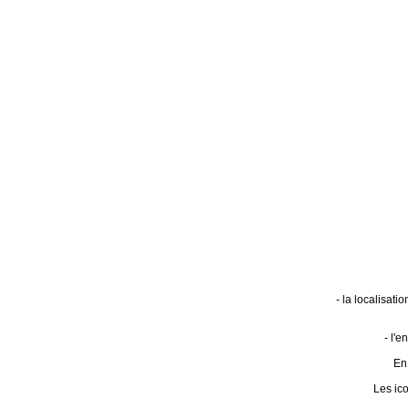
- la localisat
- l'
En 
Les ic