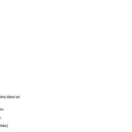
sins dans un
en.
.
chée)