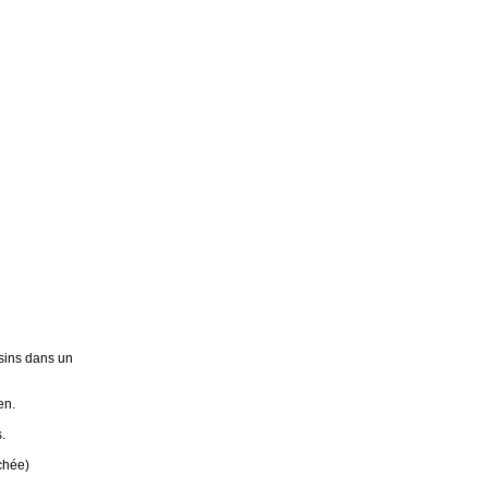
sins dans un
en.
.
chée)