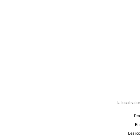
- la localisat
- l'
En 
Les ic