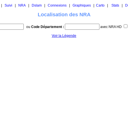
|
Suivi
|
NRA
|
Dslam
|
Connexions
|
Graphiques
|
Carto
|
Stats
|
D
Localisation des NRA
ou
Code Département :
avec NRA HD
Voir la Légende