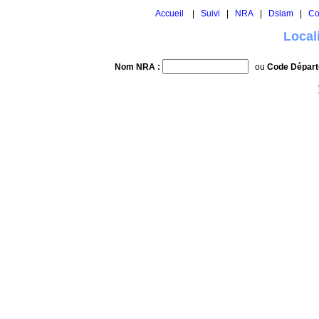
Accueil
|
Suivi
|
NRA
|
Dslam
|
Co
Local
Nom NRA :
ou
Code Départ