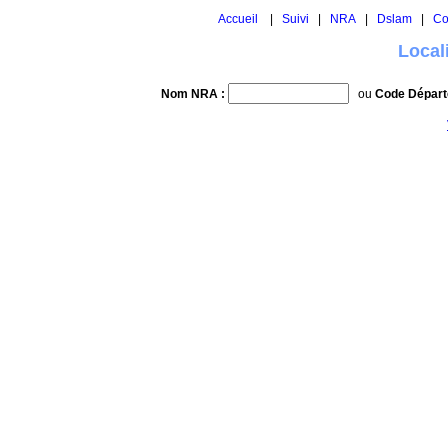
Accueil
|
Suivi
|
NRA
|
Dslam
|
Co
Local
Nom NRA :
ou
Code Départ